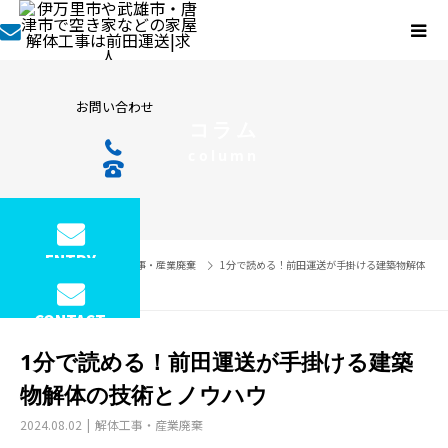
お問い合わせ
コラム
column
ENTRY
コラム
解体工事・産業廃棄
1分で読める！前田運送が手掛ける建築物解体
の技術とノウハウ
CONTACT
1分で読める！前田運送が手掛ける建築
物解体の技術とノウハウ
2024.08.02
解体工事・産業廃棄